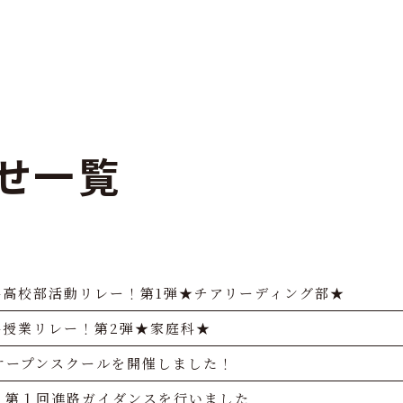
せ一覧
谷高校部活動リレー！第1弾★チアリーディング部★
谷授業リレー！第2弾★家庭科★
オープンスクールを開催しました！
 第１回進路ガイダンスを行いました