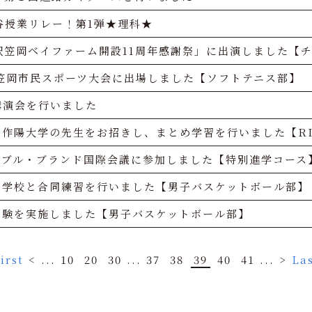
谷授業リレー！第1弾★理科★
駅笠岡ベイファーム開設11周年感謝祭」に出演しました【
回笠岡市民スポーツ大会に出場しました【ソフトテニス部】
講演会を行いました
作陽大学の先生をお招きし、まとめ学習を行いました【RI
ナブル・ブランド国際会議に参加しました【特別進学コース
中学校と合同練習を行いました【男子バスケットボール部】
体験を実施しました【男子バスケットボール部】
irst
<
...
10
20
30
...
37
38
39
40
41
...
>
Las