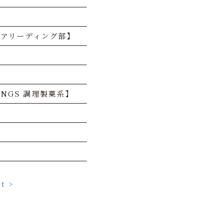
チアリーディング部】
NGS 調理製菓系】
】
t >