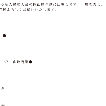
行われる新人優勝大会の岡山県予選に出場します。一層努力し
応援よろしくお願いいたします。
社●
 67 倉敷商業●
 君
）
 君