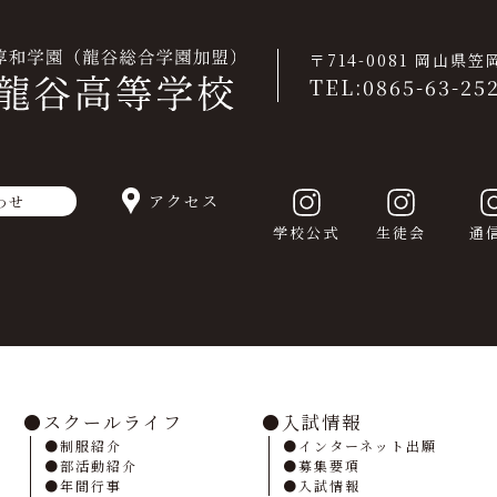
〒714-0081 岡山県
TEL:0865-63-25
アクセス
わせ
学校公式
生徒会
通
スクールライフ
入試情報
制服紹介
インターネット出願
部活動紹介
募集要項
年間行事
入試情報