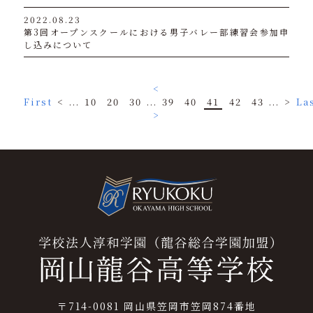
2022.08.23
第3回オープンスクールにおける男子バレー部練習会参加申
し込みについて
<
First
<
...
10
20
30
...
39
40
41
42
43
...
>
La
>
〒714-0081 岡山県笠岡市笠岡874番地