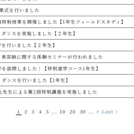
終業式を行いました
携特別授業を開催しました【1年生フィールドスタディ】
イダンスを実施しました【２年生】
習を行いました【２年生】
・美容師に関する体験セミナーが行われました
学を訪問しました！【特別進学コース1年生】
イダンスを行いました【1年生】
也先生による第2回特別講義を実施しました
1
2
3
4
5
...
10
20
30
...
>
Last >