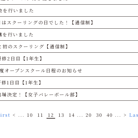
会を行いました
6日はスクーリングの日でした！【通信制】
講を行いました
と初のスクーリング【通信制】
研修2日目【1年生】
5年度オープンスクール日程のお知らせ
研修1日目【1年生】
出場決定！【女子バレーボール部】
irst
<
...
10
11
12
13
14
...
20
30
40
...
>
Las