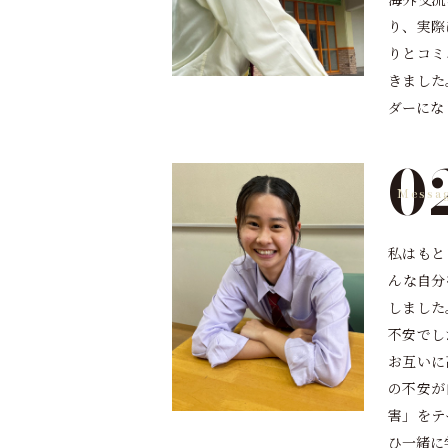
り、実際
りとコミ
きました
ダーにな
0
私はもと
んな自分
しました
不安でし
お互いに
の不安が
害」をテ
ひ一緒に