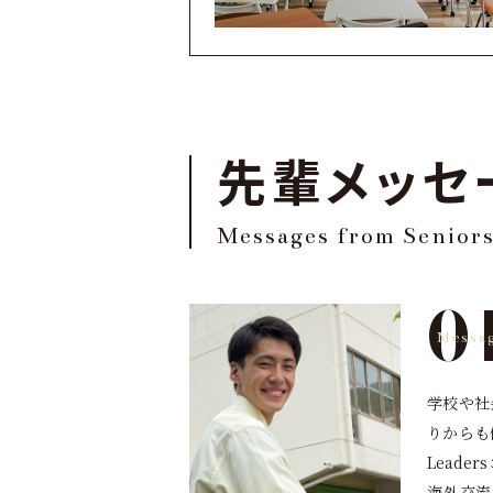
先輩メッセ
Messages from Senior
0
学校や社
りからも
Lead
海外交流