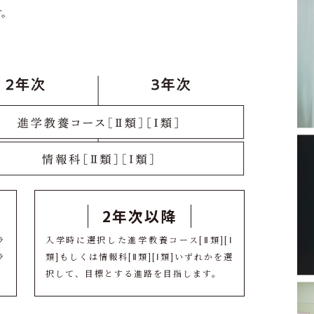
す。
2年次以降
ラ
入学時に選択した進学教養コース[Ⅱ類][Ⅰ
ラ
類]もしくは情報科[Ⅱ類][Ⅰ類]いずれかを選
択して、目標とする進路を目指します。