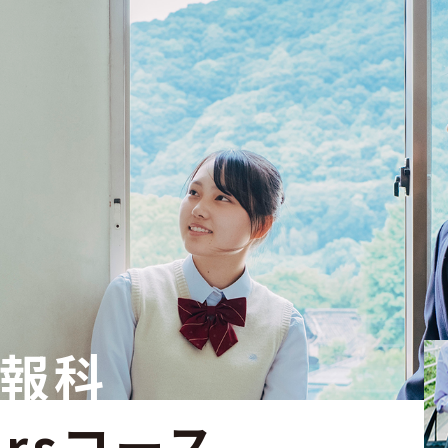
報科
ersコース