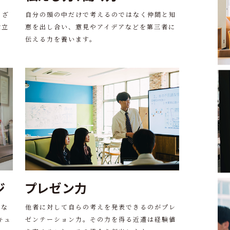
まざ
自分の頭の中だけで考えるのではなく仲間と知
役立
恵を出し合い、意見やアイデアなどを第三者に
伝える力を養います。
ジ
プレゼン力
まな
他者に対して自らの考えを発表できるのがプレ
キュ
ゼンテーション力。その力を得る近道は経験値