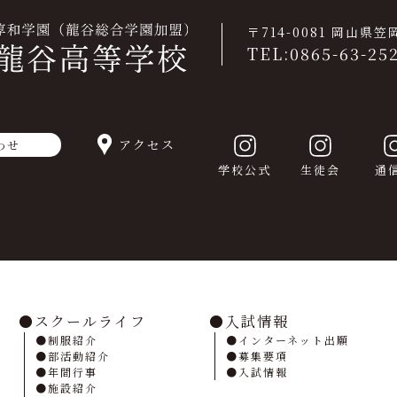
〒714-0081 岡山県
TEL:0865-63-25
アクセス
わせ
学校公式
生徒会
通
スクールライフ
入試情報
制服紹介
インターネット出願
部活動紹介
募集要項
年間行事
入試情報
施設紹介