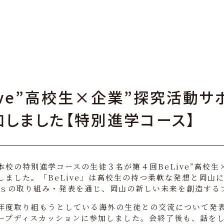
ive”高校生×企業”探究活動サ
加しました【特別進学コース】
校の特別進学コースの生徒３名が第４回BeLive”高校生
しました。「BeLive」は高校生の持つ柔軟な発想と岡山
Gｓの取り組み・発表を通じ、岡山の新しい未来を創造する
度取り組もうとしている海外の生徒との交流について発
ープディスカッションに参加しました。会終了後も、話を