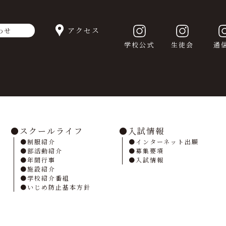
アクセス
わせ
学校公式
生徒会
通
スクールライフ
入試情報
制服紹介
インターネット出願
部活動紹介
募集要項
年間行事
入試情報
施設紹介
学校紹介番組
いじめ防止基本方針