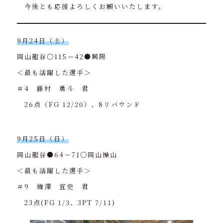
今後とも応援よろしくお願いいたします。
9月24日（土）
岡山龍谷○115－42●興陽
＜最も活躍した選手＞
＃4 藤村 勇斗 君
26点（FG 12/20）、8リバウンド
9月25日（日）
岡山龍谷●64－71○岡山操山
＜最も活躍した選手＞
＃9 梅澤 宜史 君
23点(FG 1/3、3PT 7/11)